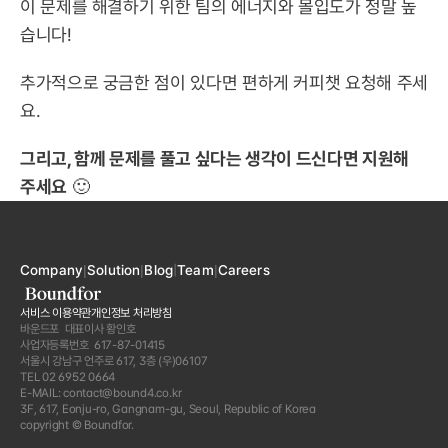
이 문제를 해결하기 위한 팀의 에너지와 몰입도가 정말 높
습니다!
추가적으로 궁금한 점이 있다면 편하게 커피챗 요청해 주세
요.
그리고, 함께 문제를 풀고 싶다는 생각이 드신다면 지원해 
주세요
 🙂
Company
|
Solution
|
Blog
|
Team
|
Career
s
서비스 이용약관
개인정보 처리방침
바운드포  대표이사 황인호
사업자등록번호  617-87-01415
서울시 강남구 언주로 617, 3층 (우)06107
TEL 02 6952 0664
E-MAIL: contact@bound4.co.kr
3F, 617, Eonju-ro, Gangnam-gu, Seoul, Republic of Korea
copyright © Boundfor.